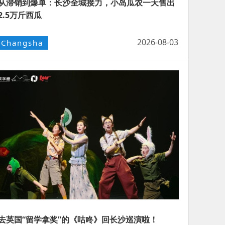
从滞销到爆单：长沙全城接力，小岛瓜农一天售出
2.5万斤西瓜
2026-08-03
Changsha
去英国“留学拿奖”的《咕咚》回长沙巡演啦！