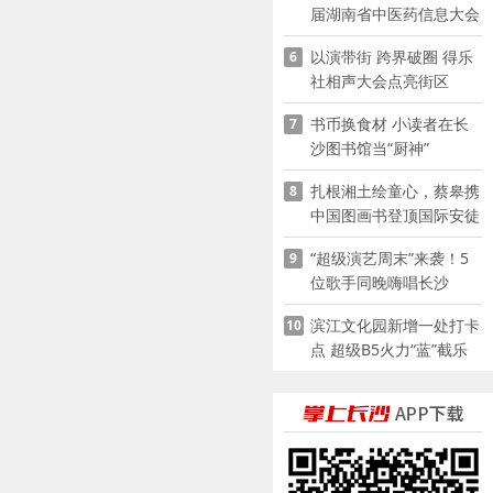
届湖南省中医药信息大会
开幕，AI正在“读懂”古老
以演带街 跨界破圈 得乐
6
中医
社相声大会点亮街区
书币换食材 小读者在长
7
沙图书馆当“厨神”
扎根湘土绘童心，蔡皋携
8
中国图画书登顶国际安徒
生奖
“超级演艺周末”来袭！5
9
位歌手同晚嗨唱长沙
滨江文化园新增一处打卡
10
点 超级B5火力“蓝”截乐
园登陆长沙