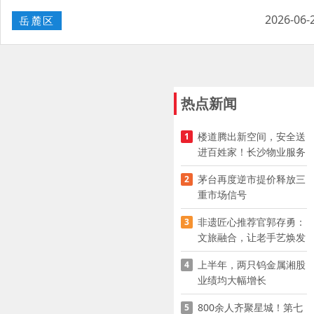
2026-06-
岳麓区
热点新闻
楼道腾出新空间，安全送
1
进百姓家！长沙物业服务
企业迅速推进“四大行动”
茅台再度逆市提价释放三
2
重市场信号
非遗匠心推荐官郭存勇：
3
文旅融合，让老手艺焕发
新生｜“五老”话星城
上半年，两只钨金属湘股
4
业绩均大幅增长
800余人齐聚星城！第七
5