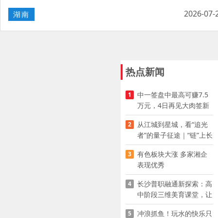
2026-07-
湖南
热点新闻
中一签盘中最高可赚7.5
1
万元，4日再见大肉签新
股
从江城到星城，看“追光
2
者”的量子征途｜“链”上长
沙 “才”够硬核
有色板块大涨 多家湘企
3
表现优秀
长沙普职融通新探索：高
4
中阶段三维美育课堂，让
少年向美而生
冲浪抓鱼！玩水的快乐只
5