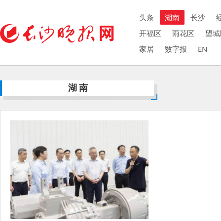
头条
湖南
长沙
开福区
雨花区
望城
家居
数字报
EN
湖南