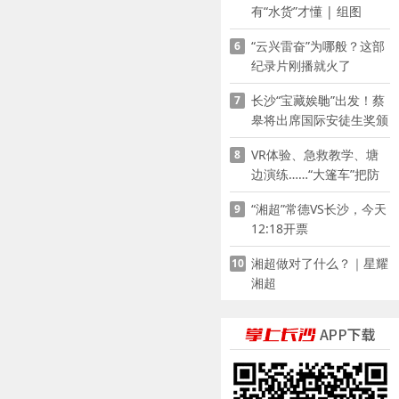
有“水货”才懂 | 组图
“云兴雷奋”为哪般？这部
6
纪录片刚播就火了
长沙“宝藏娭毑”出发！蔡
7
皋将出席国际安徒生奖颁
奖典礼并领奖
VR体验、急救教学、塘
8
边演练……“大篷车”把防
溺水课堂搬到乡村青少年
“湘超”常德VS长沙，今天
9
家门口
12:18开票
湘超做对了什么？｜星耀
10
湘超