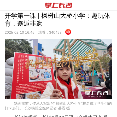
开学第一课 | 枫树山大桥小学：趣玩体
育，邂逅非遗
2025-02-10 16:
45
观看：
340437
糖画摊前，传承人写出的“枫树山大桥小学”校名成了学生们的
打卡热门。 长沙晚报全媒体记者 岳霞 摄