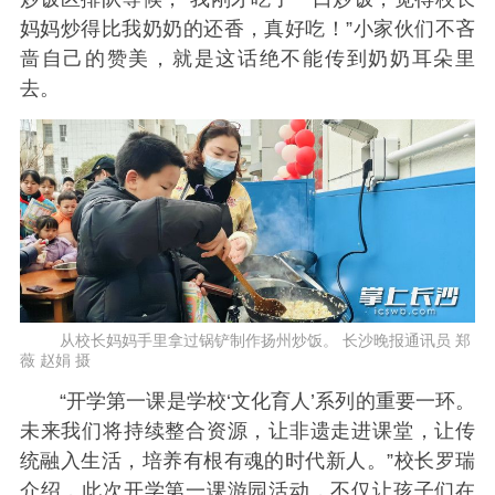
妈妈炒得比我奶奶的还香，真好吃！”小家伙们不吝
啬自己的赞美，就是这话绝不能传到奶奶耳朵里
去。
从校长妈妈手里拿过锅铲制作扬州炒饭。 长沙晚报通讯员 郑
薇 赵娟 摄
“开学第一课是学校‘文化育人’系列的重要一环。
未来我们将持续整合资源，让非遗走进课堂，让传
统融入生活，培养有根有魂的时代新人。”校长罗瑞
介绍，此次开学第一课游园活动，不仅让孩子们在