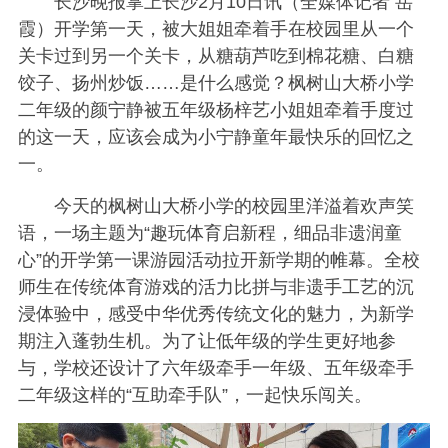
长沙晚报掌上长沙2月10日讯（全媒体记者 岳
霞）开学第一天，被大姐姐牵着手在校园里从一个
关卡过到另一个关卡，从糖葫芦吃到棉花糖、白糖
饺子、扬州炒饭……是什么感觉？枫树山大桥小学
二年级的颜宁静被五年级杨梓艺小姐姐牵着手度过
的这一天，应该会成为小宁静童年最快乐的回忆之
一。
今天的枫树山大桥小学的校园里洋溢着欢声笑
语，一场主题为“趣玩体育启新程，细品非遗润童
心”的开学第一课游园活动拉开新学期的帷幕。全校
师生在传统体育游戏的活力比拼与非遗手工艺的沉
浸体验中，感受中华优秀传统文化的魅力，为新学
期注入蓬勃生机。为了让低年级的学生更好地参
与，学校还设计了六年级牵手一年级、五年级牵手
二年级这样的“互助牵手队”，一起快乐闯关。