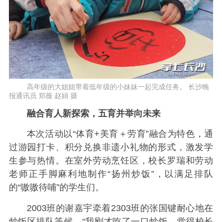
高年级的大姐姐带着低年级的小妹妹一起完成任务。 长沙晚
报通讯员 郑薇 赵娟 摄
融合育人新探索，五育并举向未来
本次活动以“体育+美育＋劳育”融合为特色，通
过游园打卡、积分兑换非遗小礼物的形式，激发学
生参与热情。在室外劳动烹饪区，校长罗瑞和劳动
老师正手脚麻利地制作“扬州炒饭”，以满足排队
的“嗷嗷待哺”的学生们。
2003班的谢嘉宇牵着2303班的张国键耐心地在
炒饭区排队等候，“我刚才吃了一口炒饭，觉得校长