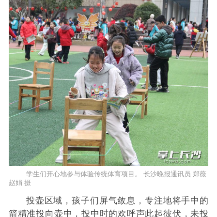
学生们开心地参与体验传统体育项目。 长沙晚报通讯员 郑薇
赵娟 摄
投壶区域，孩子们屏气敛息，专注地将手中的
箭精准投向壶中，投中时的欢呼声此起彼伏，未投