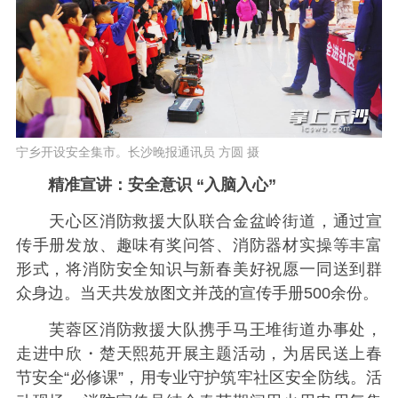
宁乡开设安全集市。长沙晚报通讯员 方圆 摄
精准宣讲：安全意识 “入脑入心”
天心区消防救援大队联合金盆岭街道，通过宣
传手册发放、趣味有奖问答、消防器材实操等丰富
形式，将消防安全知识与新春美好祝愿一同送到群
众身边。当天共发放图文并茂的宣传手册500余份。
芙蓉区消防救援大队携手马王堆街道办事处，
走进中欣・楚天熙苑开展主题活动，为居民送上春
节安全“必修课”，用专业守护筑牢社区安全防线。活